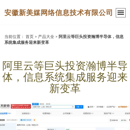
安徽新美媒网络信息技术有限公司
当前位置：
首页
>
产品大全
>
阿里云等巨头投资瀚博半导体，信息
系统集成服务迎来新变革
阿里云等巨头投资瀚博半导
体，信息系统集成服务迎来
新变革